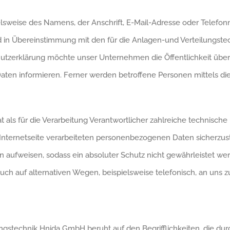
sweise des Namens, der Anschrift, E-Mail-Adresse oder Telefonn
 in Übereinstimmung mit den für die Anlagen-und Verteilungst
utzerklärung möchte unser Unternehmen die Öffentlichkeit übe
en informieren. Ferner werden betroffene Personen mittels die
 als für die Verarbeitung Verantwortlicher zahlreiche technisc
 Internetseite verarbeiteten personenbezogenen Daten sicherzus
 aufweisen, sodass ein absoluter Schutz nicht gewährleistet we
ch auf alternativen Wegen, beispielsweise telefonisch, an uns z
gstechnik Hnida GmbH beruht auf den Begrifflichkeiten, die dur